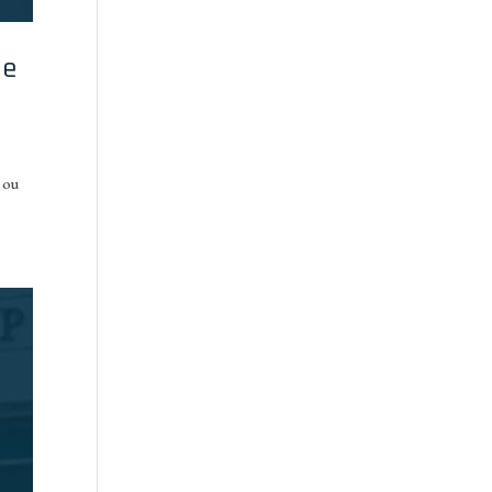
ge
, ou
.