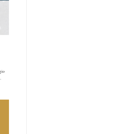
gio
.