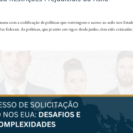
a com a codificação de políticas que restringem o acesso ao asilo nos Estad
ederais. As políticas, que já estão em vigor desde junho, têm sido criticadas 