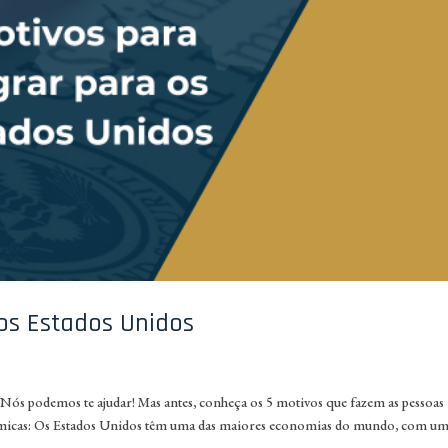
 os Estados Unidos
Nós podemos te ajudar! Mas antes, conheça os 5 motivos que fazem as pessoas
ômicas: Os Estados Unidos têm uma das maiores economias do mundo, com u