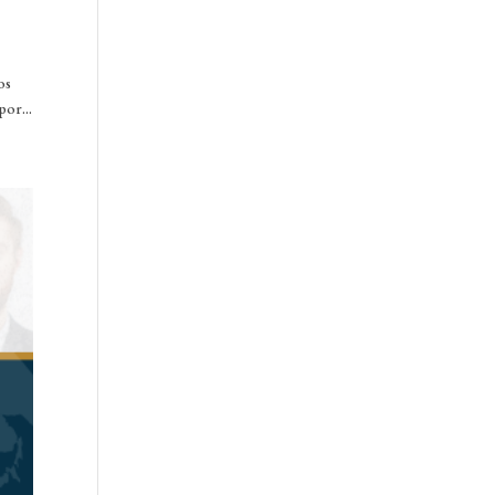
os
por...