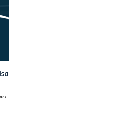
isa
atos