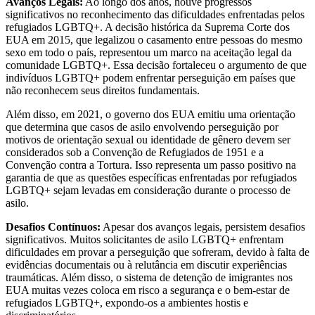
Avanços Legais:
Ao longo dos anos, houve progressos
significativos no reconhecimento das dificuldades enfrentadas pelos
refugiados LGBTQ+. A decisão histórica da Suprema Corte dos
EUA em 2015, que legalizou o casamento entre pessoas do mesmo
sexo em todo o país, representou um marco na aceitação legal da
comunidade LGBTQ+. Essa decisão fortaleceu o argumento de que
indivíduos LGBTQ+ podem enfrentar perseguição em países que
não reconhecem seus direitos fundamentais.
Além disso, em 2021, o governo dos EUA emitiu uma orientação
que determina que casos de asilo envolvendo perseguição por
motivos de orientação sexual ou identidade de gênero devem ser
considerados sob a Convenção de Refugiados de 1951 e a
Convenção contra a Tortura. Isso representa um passo positivo na
garantia de que as questões específicas enfrentadas por refugiados
LGBTQ+ sejam levadas em consideração durante o processo de
asilo.
Desafios Contínuos:
Apesar dos avanços legais, persistem desafios
significativos. Muitos solicitantes de asilo LGBTQ+ enfrentam
dificuldades em provar a perseguição que sofreram, devido à falta de
evidências documentais ou à relutância em discutir experiências
traumáticas. Além disso, o sistema de detenção de imigrantes nos
EUA muitas vezes coloca em risco a segurança e o bem-estar de
refugiados LGBTQ+, expondo-os a ambientes hostis e