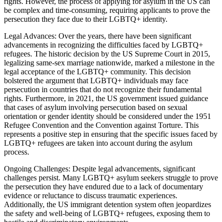
rights. However, the process of applying for asylum in the US can
be complex and time-consuming, requiring applicants to prove the
persecution they face due to their LGBTQ+ identity.
Legal Advances: Over the years, there have been significant
advancements in recognizing the difficulties faced by LGBTQ+
refugees. The historic decision by the US Supreme Court in 2015,
legalizing same-sex marriage nationwide, marked a milestone in the
legal acceptance of the LGBTQ+ community. This decision
bolstered the argument that LGBTQ+ individuals may face
persecution in countries that do not recognize their fundamental
rights. Furthermore, in 2021, the US government issued guidance
that cases of asylum involving persecution based on sexual
orientation or gender identity should be considered under the 1951
Refugee Convention and the Convention against Torture. This
represents a positive step in ensuring that the specific issues faced by
LGBTQ+ refugees are taken into account during the asylum
process.
Ongoing Challenges: Despite legal advancements, significant
challenges persist. Many LGBTQ+ asylum seekers struggle to prove
the persecution they have endured due to a lack of documentary
evidence or reluctance to discuss traumatic experiences.
Additionally, the US immigrant detention system often jeopardizes
the safety and well-being of LGBTQ+ refugees, exposing them to